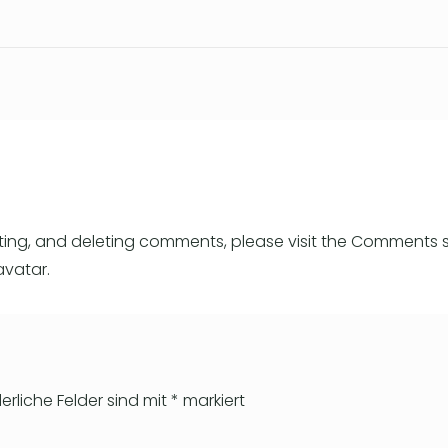
iting, and deleting comments, please visit the Comments 
avatar
.
derliche Felder sind mit
*
markiert